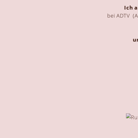
Ich 
bei ADTV
(A
u