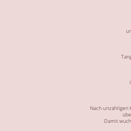
un
Tang
Nach unzähligen 
übe
Damit wuch