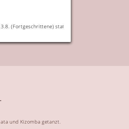
3.8. (Fortgeschrittene) statt. Wir freuen uns auf euch!
.
chata und Kizomba getanzt.